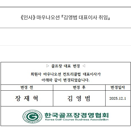
《인사》 마우나오션 『김영범 대표이사 취임』