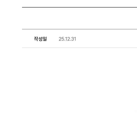
작성일
25.12.31