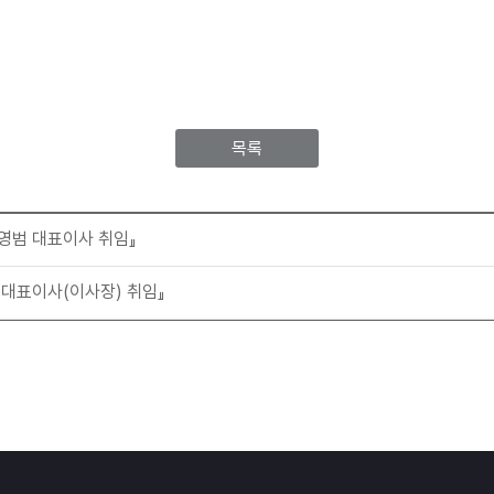
목록
영범 대표이사 취임』
 대표이사(이사장) 취임』