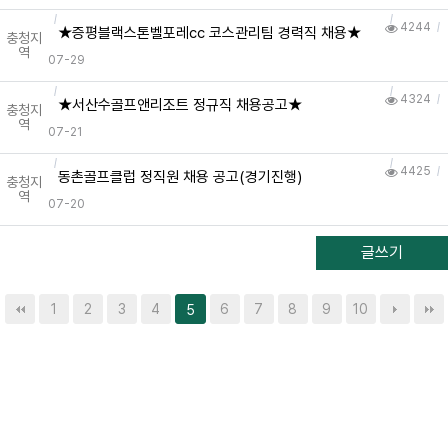
4244
★증평블랙스톤벨포레cc 코스관리팀 경력직 채용★
충청지
역
07-29
4324
★서산수골프앤리조트 정규직 채용공고★
충청지
역
07-21
4425
동촌골프클럽 정직원 채용 공고(경기진행)
충청지
역
07-20
글쓰기
1
2
3
4
6
7
8
9
10
5