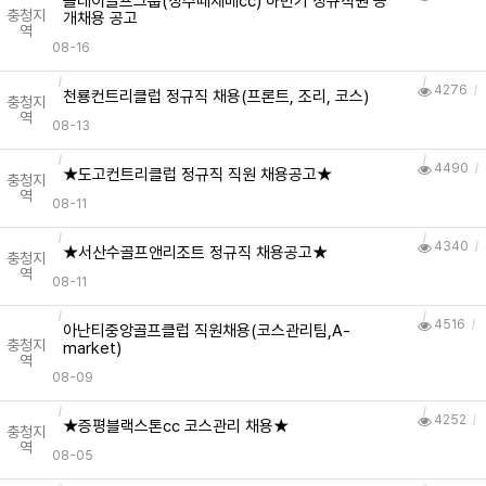
올데이골프그룹(청주떼제베cc) 하반기 정규직원 공
충청지
개채용 공고
역
08-16
4276
천룡컨트리클럽 정규직 채용(프론트, 조리, 코스)
충청지
역
08-13
4490
★도고컨트리클럽 정규직 직원 채용공고★
충청지
역
08-11
4340
★서산수골프앤리조트 정규직 채용공고★
충청지
역
08-11
4516
아난티중앙골프클럽 직원채용(코스관리팀,A-
충청지
market)
역
08-09
4252
★증평블랙스톤cc 코스관리 채용★
충청지
역
08-05