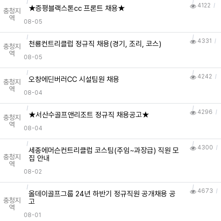
4122
★증평블랙스톤cc 프론트 채용★
충청지
역
08-05
4331
천룡컨트리클럽 정규직 채용(경기, 조리, 코스)
충청지
역
08-05
4242
오창에딘버러CC 시설팀원 채용
충청지
역
08-04
4296
★서산수골프앤리조트 정규직 채용공고★
충청지
역
08-04
4300
세종에머슨컨트리클럽 코스팀(주임~과장급) 직원 모
충청지
집 안내
역
08-02
4673
올데이골프그룹 24년 하반기 정규직원 공개채용 공
충청지
고
역
08-01