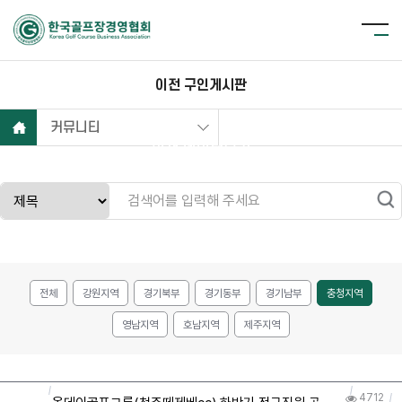
이전 구인게시판
커뮤니티
현재 데이터보기
전체
강원지역
경기북부
경기동부
경기남부
충청지역
영남지역
호남지역
제주지역
4712