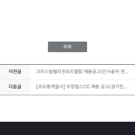
목록
이전글
크리스탈밸리컨트리클럽 채용공고(인사총무,현관,프론트,레스토랑)
다음글
[코오롱계열사] 우정힐스CC 채용 공고(경기진행실)