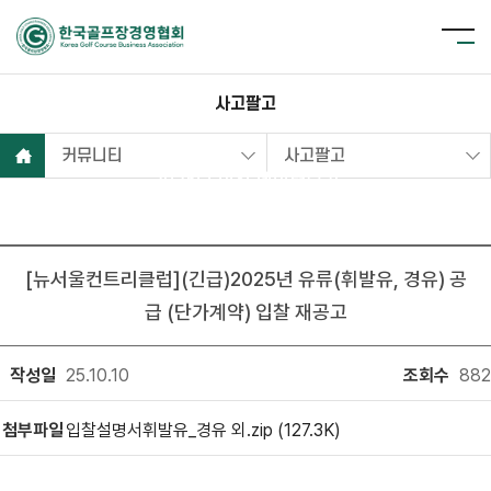
사고팔고
커뮤니티
사고팔고
2025년 이전 데이터보기
[뉴서울컨트리클럽](긴급)2025년 유류(휘발유, 경유) 공
급 (단가계약) 입찰 재공고
작성일
25.10.10
조회수
882
첨부파일
입찰설명서휘발유_경유 외.zip (127.3K)