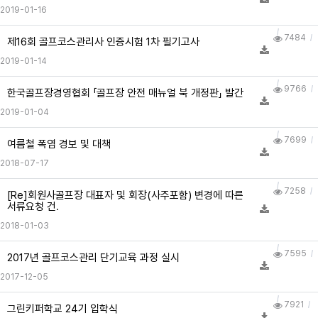
2019-01-16
7484
제16회 골프코스관리사 인증시험 1차 필기고사
2019-01-14
9766
한국골프장경영협회 「골프장 안전 매뉴얼 북 개정판」 발간
2019-01-04
7699
여름철 폭염 경보 및 대책
2018-07-17
7258
[Re]회원사골프장 대표자 및 회장(사주포함) 변경에 따른
서류요청 건.
2018-01-03
7595
2017년 골프코스관리 단기교육 과정 실시
2017-12-05
7921
그린키퍼학교 24기 입학식