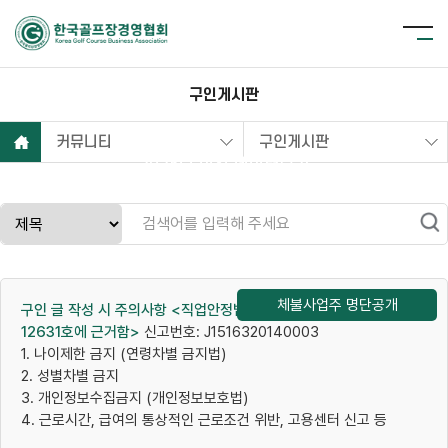
구인게시판
커뮤니티
구인게시판
2025년 이전 데이터보기
체불사업주 명단공개
구인 글 작성 시 주의사항 <직업안정법 (시행 2014.5.20) 법률 제
12631호에 근거함>
신고번호: J1516320140003
1. 나이제한 금지 (연령차별 금지법)
2. 성별차별 금지
3. 개인정보수집금지 (개인정보보호법)
4. 근로시간, 급여의 통상적인 근로조건 위반, 고용센터 신고 등