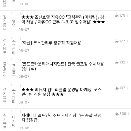
남
무
08-08
부
179
★★★ 조선호텔 자유CC 『고객관리(마케팅)』 경
경
기
영
력 채용 / 자유CC 근무 (~8.31 접수마감) ★★★
동
업
부
08-07
경
코
127
[화산] 코스관리부 정규직 직원채용
기
스
남
관
08-07
부
리
132
[골프존카운티매니지먼트] 전국 골프장 수시채용
충
프
청
(정규직)
론
지
트
역
08-07
107
★★★ 베뉴지 컨트리클럽 운영팀 마케팅, 코스
경
코
기
스
관리팀 직원 모집 ★★★
북
관
부
리
08-07
339
세레니티 골프앤리조트 - 마케팅부문 총괄 책임
경
마
기
자 팀장급
케
북
팅
부
08-06