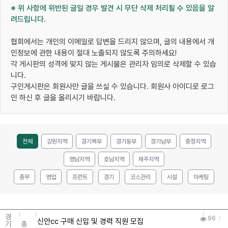
※ 위 사항에 위반된 글일 경우 발견 시 무단 삭제 처리될 수 있음을 알
려드립니다.
협회에서는 개인의 이메일로 답변을 드리지 않으며, 글의 내용에서 개
인정보에 관한 내용이 절대 노출되지 않도록 주의하세요!
각 게시판의 성격에 맞지 않는 게시물은 관리자 임의로 삭제할 수 있습
니다.
구인게시판은 회원사만 글을 쓰실 수 있습니다. 회원사 아이디로 로그
인 하신 후 글을 올리시기 바랍니다.
전체
강원지역
경기북부
경기동부
경기남부
충청지역
영남지역
호남지역
제주지역
총무
영업
프런트
경기
코스관리
시설
마케팅
경
96
신안cc 구매 신입 및 경력 직원 모집
기
총