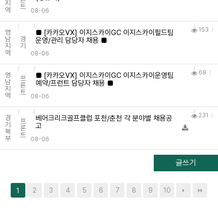
지
트
역
08-06
153
■ [카카오VX] 이지스카이GC 이지스카이필드팀
영
남
경
운영/관리 담당자 채용 ■
지
기
역
08-06
68
■ [카카오VX] 이지스카이GC 이지스카이운영팀
영
프
남
예약/프런트 담당자 채용 ■
론
지
트
역
08-06
231
베어크리크골프클럽 포천/춘천 각 분야별 채용공
경
프
기
고
론
북
트
부
08-06
글쓰기
2
3
4
5
6
7
8
9
10
1