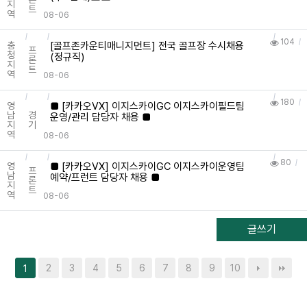
지
트
역
08-06
104
[골프존카운티매니지먼트] 전국 골프장 수시채용
충
프
청
(정규직)
론
지
트
역
08-06
180
■ [카카오VX] 이지스카이GC 이지스카이필드팀
영
남
경
운영/관리 담당자 채용 ■
지
기
역
08-06
80
■ [카카오VX] 이지스카이GC 이지스카이운영팀
영
프
남
예약/프런트 담당자 채용 ■
론
지
트
역
08-06
글쓰기
2
3
4
5
6
7
8
9
10
1