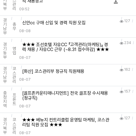
기
스
직 채용공고
북
관
부
리
09:52
경
127
신안cc 구매 신입 및 경력 직원 모집
기
총
남
무
08-08
부
234
★★★ 조선호텔 자유CC 『고객관리(마케팅)』 경
경
기
영
력 채용 / 자유CC 근무 (~8.31 접수마감) ★★★
동
업
부
08-07
경
코
162
[화산] 코스관리부 정규직 직원채용
기
스
남
관
08-07
부
리
157
[골프존카운티매니지먼트] 전국 골프장 수시채용
충
프
청
(정규직)
론
지
트
역
08-07
127
★★★ 베뉴지 컨트리클럽 운영팀 마케팅, 코스관
경
코
기
스
리팀 직원 모집 ★★★
북
관
부
리
08-07