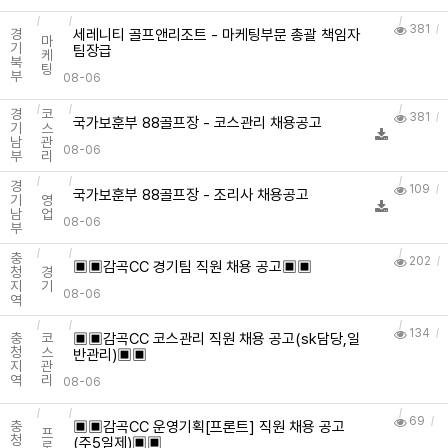
381
세레니티 골프앤리조트 - 마케팅부문 총괄 책임자
경
마
기
팀장급
케
북
팅
부
08-06
경
코
381
국가보훈부 88골프장 - 코스관리 채용공고
기
스
남
관
08-06
부
리
경
109
국가보훈부 88골프장 - 조리사 채용공고
기
영
남
업
08-06
부
충
202
▣▣감곡CC 경기팀 직원 채용 공고▣▣
청
경
지
기
08-06
역
134
▣▣감곡CC 코스관리 직원 채용 공고(sk담당,일
충
코
청
스
반관리)▣▣
지
관
역
리
08-06
69
▣▣감곡CC 운영기획[프론트] 직원 채용 공고
충
프
청
(주5일제)▣▣
론