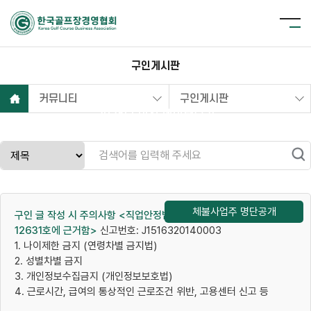
구인게시판
커뮤니티
구인게시판
2025년 이전 데이터보기
체불사업주 명단공개
구인 글 작성 시 주의사항 <직업안정법 (시행 2014.5.20) 법률 제
12631호에 근거함>
신고번호: J1516320140003
1. 나이제한 금지 (연령차별 금지법)
2. 성별차별 금지
3. 개인정보수집금지 (개인정보보호법)
4. 근로시간, 급여의 통상적인 근로조건 위반, 고용센터 신고 등