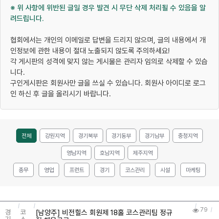
※ 위 사항에 위반된 글일 경우 발견 시 무단 삭제 처리될 수 있음을 알
려드립니다.
협회에서는 개인의 이메일로 답변을 드리지 않으며, 글의 내용에서 개
인정보에 관한 내용이 절대 노출되지 않도록 주의하세요!
각 게시판의 성격에 맞지 않는 게시물은 관리자 임의로 삭제할 수 있습
니다.
구인게시판은 회원사만 글을 쓰실 수 있습니다. 회원사 아이디로 로그
인 하신 후 글을 올리시기 바랍니다.
전체
강원지역
경기북부
경기동부
경기남부
충청지역
영남지역
호남지역
제주지역
총무
영업
프런트
경기
코스관리
시설
마케팅
79
[남양주] 비전힐스 회원제 18홀 코스관리팀 정규
경
코