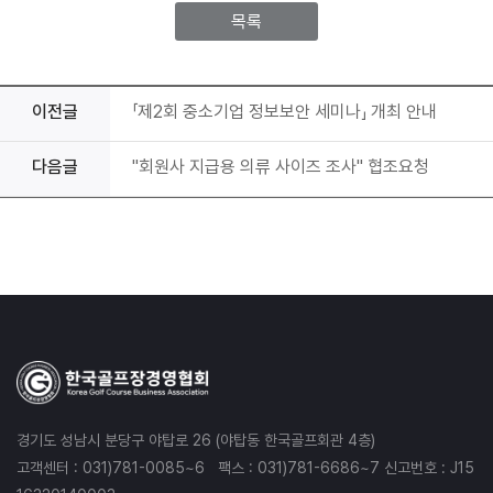
목록
이전글
「제2회 중소기업 정보보안 세미나」 개최 안내
다음글
"회원사 지급용 의류 사이즈 조사" 협조요청
경기도 성남시 분당구 야탑로 26 (야탑동 한국골프회관 4층)
고객센터 : 031)781-0085~6 팩스 : 031)781-6686~7 신고번호 : J15