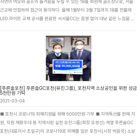
자연의 여유와 골프의 즐거움을 누릴 수 있는 18홀 회원제 골프장으로, 서울
근교에 인접하여 접근이 용이하다. 올해 1월부터 3월 7일까지 18홀 전홀에
LED 라이트 교체 공사를 완료한 서서울CC는 음영 없이 대낮 같은 느낌을 줄
수 있는 골프장으로 탈바꿈하였다. 4월 3일부터는 3부제 야간 라운드를 운영
할 예정이다. 위치 선정 및 조도 구도를 조정하여 블랙티부터 레이디티까지 티
샷 시 그림자가 발생하지 않도록 개선하였으며, 기존 조명에 비해 밝기가 향상
되어 그린 플레이 시 그린 라이까지 선명하게 확인이 가능하다. 야간에도 밤하
늘을 수놓는 별빛처럼 환한 조명과 시원하게 탁 트인 전망. 서서울CC만이 가
진 색다른 매력으로 수많은 골퍼들을 유혹하고 있다. 전년도 클럽하우스 리모
델링도 완료하여 편리한 시설이용이 가능하며, 연중 우수한 코스 컨디션 유지
로 애정을 갖고 꾸준히 찾아오는 골퍼들이 …
[푸른솔포천] 푸른솔GC포천(유진그룹), 포천지역 소상공인을 위한 성금
5천만원 기탁
2021-03-04
■ 포천시 코로나19 피해지원을 위해 5000만원 기부 ■ 지역특산물 판매 지
원, 직원 채용우대 등 지역사랑 실천 유진그룹(회장 유경선) 계열 푸른솔GC
포천(대표이사 조일구)이 코로나19로 피해를 입은 포천시(시장 박윤국) 소상