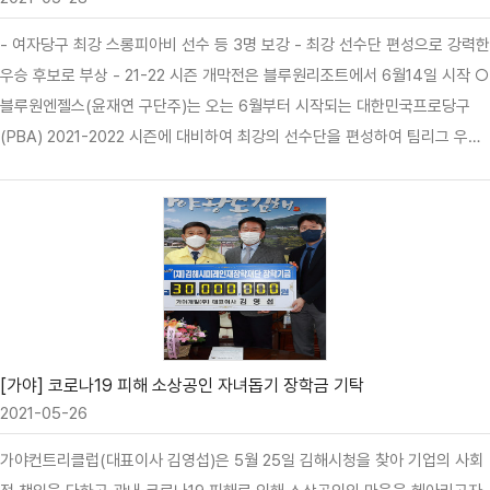
- 여자당구 최강 스롱피아비 선수 등 3명 보강 ­- 최강 선수단 편성으로 강력한
우승 후보로 부상 ­- 21-22 시즌 개막전은 블루원리조트에서 6월14일 시작 ○
블루원엔젤스(윤재연 구단주)는 오는 6월부터 시작되는 대한민국프로당구
(PBA) 2021-2022 시즌에 대비하여 최강의 선수단을 편성하여 팀리그 우승
을 목표로 준비하고 있다. ▲ 지난 5월17일 진행된 2021 PBA 팀리그 선수지
명전에서 블루원엔젤스 윤재연 구단주는 1,2,3라운드 1순위 지명권을 행사하
여 스롱피아비, 서한솔, 홍진표 선수를 확보했다. 블루원엔젤스는 기존 선수단
에서 3명의 선수를 방출하는 초강수를 두는 벼랑 끝 전술로 스롱피아비 선수
를 포함한 최고의 실력을 갖춘 선수 3명을 영입하는데 성공했다. ▲ 스롱피아
비선수는 ‘캄보디아댁’으로 유명한 국내 여자당구 최강 선수로 이날 지명전에
서 최대의 관심을 모았다. 2010년 한국으로 시집온 스롱피아비 선수는 남편
을 따라 2011년부터 당구를 시작하여…
[가야] 코로나19 피해 소상공인 자녀돕기 장학금 기탁
2021-05-26
가야컨트리클럽(대표이사 김영섭)은 5월 25일 김해시청을 찾아 기업의 사회