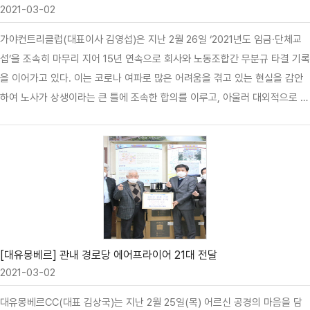
2021-03-02
가야컨트리클럽(대표이사 김영섭)은 지난 2월 26일 ‘2021년도 임금·단체교
섭’을 조속히 마무리 지어 15년 연속으로 회사와 노동조합간 무분규 타결 기록
을 이어가고 있다. 이는 코로나 여파로 많은 어려움을 겪고 있는 현실을 감안
하여 노사가 상생이라는 큰 틀에 조속한 합의를 이루고, 아울러 대외적으로 더
욱 치열해지는 골프장 경쟁환경과 불황에 따른 위기감을 공감하여 영업에 한
뜻으로 매진하고자 하는 노사의 성숙함과 일치된 목표를 향한 의지의 표현이
며, 조속한 처리에 따른 역량을 그대로 고객들에게 전달하여 한층 더 나은 서
비스로 나아가고가 하는 각오를 다졌다.
[대유몽베르] 관내 경로당 에어프라이어 21대 전달
2021-03-02
대유몽베르CC(대표 김상국)는 지난 2월 25일(목) 어르신 공경의 마음을 담