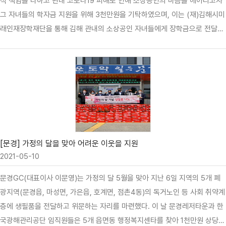
적 책임을 다하고 관내 코로나19 피해로 인해 소상공인의 마음을 헤아리고자
그 자녀들의 학자금 지원을 위해 3천만원을 기탁하였으며, 이는 (재)김해시미
래인재장학재단을 통해 김해 관내의 소상공인 자녀들에게 장학금으로 전달될
예정이다. 김해시 허성곤 시장 또한 소중한 기탁금에 감사를 표하고 "가야컨
트리클럽의 금번 선행이 타 업체의 귀감이 되어 더 많은 사회적 관심을 이끌어
내기를 희망한다"고 전했다. 가야컨트리클럽은 늘 그래왔듯 앞으로도 지역민
과 함께 하는 골프장으로서 사회적 책임은 물론 골프의 대중화에 앞장서는데
최선의 노력을 다할 것이다.
[문경] 가정의 달을 맞아 어려운 이웃을 지원
2021-05-10
문경GC(대표이사 이문영)는 가정의 달 5월을 맞아 지난 6일 지역의 5개 폐
광지역(문경읍, 마성면, 가은읍, 호계면, 점촌4동)의 독거노인 등 사회 취약계
층에 생필품을 전달하고 위문하는 자리를 마련했다. 이 날 문경레저타운과 한
국광해관리공단 임직원들은 5개 읍면동 행정복지센타를 찾아 1천만원 상당의