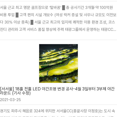
서울 근교 최고 명문 골프장으로 ‘탈바꿈’ █ 총 공사기간 3개월∙약 100억원
비용 투입 █ 고객 편의 시설 개보수 (여성 락커 증설 및 사우나 규모도 이전보
다 30% 이상 증축) █ 서울 근교 최고의 입지에 쾌적한 이용 환경 조성, 코스
잔디 관리와 고객 서비스 품질 향상에 주력 태광그룹에서 운영하는 태광CC가
(총괄대표 박용남) 클럽하우스 및 부대시설 환경개선 작업을 마무리하고 새로
운 모습으로 탈바꿈했다. 태광CC는 지난해 12월부터 올해 2월 말까지 약 3개
월에 걸쳐 클럽하우스 부대시설 증축 및 개보수 및 코스 배수 불량지 개선 공
사를 대대적으로 실시하였다. 이번 공사는 클럽하우스 노후 설비 전체교체, 남
녀 사우나 시설 증축과 리모델링, 골프 용품샵 확장, 코스 내 그늘집 환경 개선
과 무인 편의점 입점, 골프 연습장 전면 보수와 더불어 18홀 코스 배수 불량지
개선 및 그린 선형 공사를 시행함으로써 골프장의 수준을 획기…
[서서울] 18홀 전홀 LED 야간조명 변경 공사-4월 3일부터 3부제 야간
라운드 (기사 수정)
2021-03-25
경기도 파주시 혜음로 324에 위치한 서서울CC(총괄사장 이정호)는 도시 속