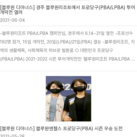
[블루원 디아너스] 경주 블루원리조트에서 프로당구(PBA/LPBA) 투어
개막전 열려
2021-06-04
­-블루원리조트 PBA/LPBA 챔피언십, 경주에서 6.14~21일 열전 ­-프로선수
192명 참가, 15일 개막전, 20일(LPBA)/21일(PBA) 결승 -블루원리조트, 지
역의 생활체육, 사회체육의 허브로 발돋움 ○ 대한민국 프로당구
(PBA/LPBA) 2021-2022 시즌 투어개막전인 ‘블루원리조트 PBA/LPBA 챔
피언십’ 대회가 6월14~21일까지 8일간 경주 블루원리조트에서 열린다. 이번
당구대회에는 PBA 소속 128명, LPBA 소속 64명 모두가 참가하여 개인전
챔피언을 가린다. ▲ 6월14일 예선전을 시작으로 15일 오후15시부터 개막전
경기가 펼쳐진다, 경기는6월20일 19시부터 LPBA 결승전, 21일 22시부터
PBA 결승전으로 일정이 마무리된다.경기방식은 3쿠션으로 남자는 세트제,
여자는 예선에서 32강까지 서바이벌제이며 본선은 세트제로 진행한다. ▲ 경
기는 코로나 예방차원에서 무관중 경기로 진행된다. 블루원은 랜선응원센터를
마련하여 고객…
[블루원 디아너스] 블루원엔젤스 프로당구(PBA) 시즌 우승 도전
2021-05-28