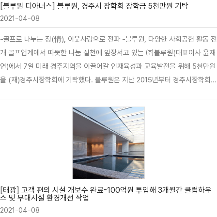
[블루원 디아너스] 블루원, 경주시 장학회 장학금 5천만원 기탁
2021-04-08
-골프로 나누는 정(情), 이웃사랑으로 전파 -블루원, 다양한 사회공헌 활동 전
개 골프업계에서 따뜻한 나눔 실천에 앞장서고 있는 ㈜블루원(대표이사 윤재
연)에서 7일 미래 경주지역을 이끌어갈 인재육성과 교육발전을 위해 5천만원
을 (재)경주시장학회에 기탁했다. 블루원은 지난 2015년부터 경주시장학회에
장학기금 10억원을 기탁해오고 있으며, 이번 장학금 5천만원 전달은 코로나
19로 인해 어려움을 겪고 있는 경주지역 학생들에게 희망을 전달하는데 목적
을 두었다. 이날 장학금 전달식에서 ㈜블루원 윤재연 대표이사는 “코로나 19
로 인해 힘들어 하는 경주 지역 학생들에게 작은 희망과 용기가 되길 바란
다”면서, “앞으로도 경주 지역 내 소외이웃에 대한 지원과 나눔의 선순환에 적
극적으로 앞장서겠다”고 강조했다. 이에 (재)경주시장학회 이사장(경주시장
주낙영)은 “코로나19로 사회적 양극화 심화가 우려되는 가운데 책임의식을
가지고 ‘노블레스 오블리주’ 정신을 발휘해 준 블루원…
[태광] 고객 편의 시설 개보수 완료-100억원 투입해 3개월간 클럽하우
스 및 부대시설 환경개선 작업
2021-04-08