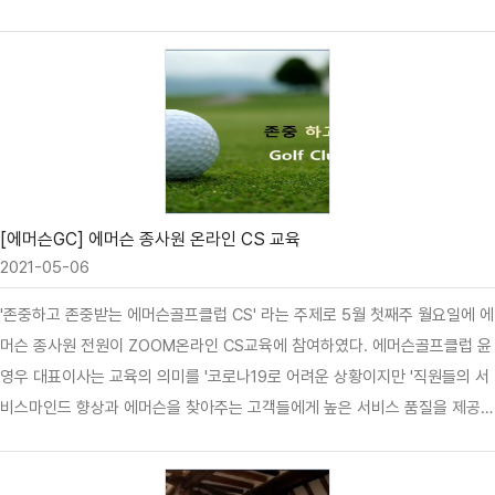
생필품을 전달함으로써 코로나-19의 확산으로 어려움을 겪고 있는 주민들과
온정을 나눴다. 문경레저타운은 매년 정기적으로 인근 마을 및 노인회관에 대
한 지원사업을 펼쳐 왔는데 금년부터는 폐광지역에 대한 직접적인 지원을 강
화해 나갈 계획이다. 이문영 대표는“본 행사가 어려움을 겪고 있는 폐광지역
의 우리 이웃들을 다시 한 번 돌아보고 지역의 다른 기업들도 지원에 나설 수
있는 계기가 되었으면 한다.”면서 “우리 문경GC는 지역의 향토기업으로서 언
제까지나 지역민과 함께 발전해 나가도록 하겠다.”고 의지를 밝혔다.
[에머슨GC] 에머슨 종사원 온라인 CS 교육
2021-05-06
'존중하고 존중받는 에머슨골프클럽 CS' 라는 주제로 5월 첫째주 월요일에 에
머슨 종사원 전원이 ZOOM온라인 CS교육에 참여하였다. 에머슨골프클럽 윤
영우 대표이사는 교육의 의미를 '코로나19로 어려운 상황이지만 '직원들의 서
비스마인드 향상과 에머슨을 찾아주는 고객들에게 높은 서비스 품질을 제공하
기 위해 CS교육은 진행되어야 한다'는 취지 아래 약 200여명의 종사원이 근
무스케쥴에 맞춰 1일 3회 온라인 교육을 진행하였다. 서비스 현장에 맞는 나