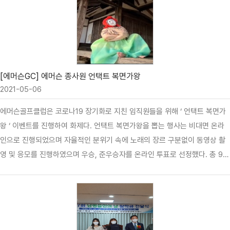
의 가치를 높이는 프리미엄 서비스, 고객의 자존심에 상처를 주지 않는 정중한
거절 등을 배우고 진짜 잘한 좋은 서비스는 고객에게 '감사합니다' 라는 말을
듣는 것이다' 라고 평가했다. 교육에 참가한 캐디는 '코로나 시대에 적절한 비
대면 교육이며 현장에 접목할 수 있는 유익한 교육이었다'고 하였다. 에머슨골
프클럽은 '직원들의 교육니즈를 파악하여 정기적인 교육이 정착될 수 있겠
다'고 하였다.
[에머슨GC] 에머슨 종사원 언택트 복면가왕
2021-05-06
에머슨골프클럽은 코로나19 장기화로 지친 임직원들을 위해 ‘ 언택트 복면가
왕 ‘ 이벤트를 진행하여 화제다. 언택트 복면가왕을 뽑는 행사는 비대면 온라
인으로 진행되었으며 자율적인 분위기 속에 노래의 장르 구분없이 동영상 촬
영 및 응모를 진행하였으며 우승, 준우승자를 온라인 투표로 선정했다. 총 9개
팀이 참가하였으며 우승자는 캐디 이지영조장팀, 준우승은 총무팀 오로지 사
원이 선정되었다. 수상자에게는 시즌 그린피 할인권, 상품권 증정, 모든 참여
자에게는 간식BOX가 제공되었다. 윤영우 대표이사는 코로나 장기화로 일상
적이지 않는 생활환경속에서 비대면 이벤트를 통해 직원들이 잠시나마 일상의
활력을 찾는 기회가 되길 바란다'고 하였다.