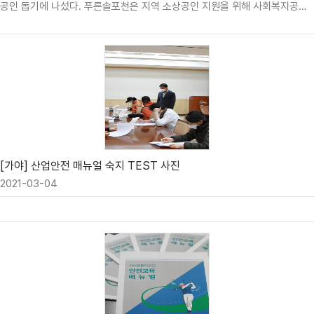
공인 돕기에 나섰다. 푸른솔포천은 지역 소상공인 지원을 위해 사회복지공동
모금회에 성금 5000만원을 기탁했다고 5일 밝혔다. 이번에 푸른솔포천이 기
탁한 성금은 코로나19 장기화에 따른 매출감소로 어려움을 겪고 있는 포천 지
역 영세 소상공인과 사회취약계층을 돕는데 사용될 예정이다. 푸른솔포천은
이번 기탁 외에도 지역 사랑 실천을 위한 다양한 활동을 펼치고 있다. 골프장
내에 포도 등 포천 지역특산물을 판매할 수 있는 공간을 매년 무료로 임대해
주며 지역 농가의 소득증대와 판로확대를 돕고 있다. 직원 채용 시에는 포천
지역 인근에 거주하는 지원자를 우대 채용하고 있어 지역 일자리 창출의 귀감
이 되고 있다. 또한 내방객들의 자율적인 참여와 다…
[가야] 산업안전 매뉴얼 숙지 TEST 사진
2021-03-04