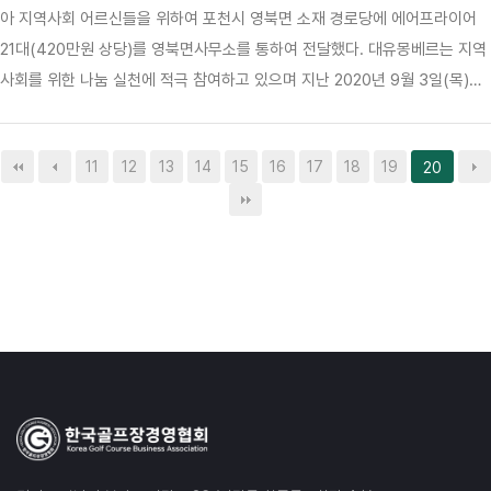
아 지역사회 어르신들을 위하여 포천시 영북면 소재 경로당에 에어프라이어
21대(420만원 상당)를 영북면사무소를 통하여 전달했다. 대유몽베르는 지역
사회를 위한 나눔 실천에 적극 참여하고 있으며 지난 2020년 9월 3일(목)에
도 코로나19와 호우 피해로 어려운 시기를 보내고 있는 지역사회에 조금이나
마 도움을 보태고자 포천시 취약계층지원을 위해 대유위니아 세탁기 50대(금
11
12
13
14
15
16
17
18
19
20
2,360만원 상당)를 포천시에 전달한 바 있다.