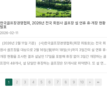
중과세율 인하 추진 협의회’와 ‘개별소비세 폐지 추진 협의회’ 운영(안)을 승인
했다.또 50년 이상 유지된 낡은 ‘사치성 재산’ 분류 기준을 개선하고, 이용자
부담 경감을 위한 입법 활동을 체계적이고 신속하게 추진하기 위해 회원사 대
표들이 참여하는 전담 협의회를 설치하기로 의견을 모았다.…
한국골프장경영협회, 2026년 전국 회원사 골프장 설 연휴 휴·개장 현황
발표
2026-02-11
(2026년 2월 11일 기준) (사)한국골프장경영협회(회장 최동호)는 전국 회
원사 골프장을 대상으로 2월 16일(월)부터 18일(수)까지 3일간의 설 연휴 휴·
개장 현황을 조사한 결과 설날인 17일을 포함해 휴장 없이 3일간 개장하는 골
프장이 48개사, 설 당일만 휴장하는 골프장은 51개사로 파악됐다. 또 설 연휴
3일간 내내 휴장하는 골프장도 18개사에 달했다. 많은 골프장이 동계휴장을
실시 중이고 설 연휴 기간 중 눈 예보 때문에 휴·개장 일정이 미정인 곳도 있어
2
3
4
5
6
7
8
9
10
1
골프장을 예약할 때 확인이 필요하다. 추가로 파악되는 정보는 협회 홈페이지
에 실시간 업데이트된다. O 휴장 없는 골프장(48개사)감곡, 고창, 골드, 골
드레이크, 골든베이, 골프존카운티선운, 골프클럽Q, 담양레이나, 롯데스카이
힐부여, 르오네뜨, 문경, 발리오스, 벨라45, 블루원상주, 블루원용인, 사이프