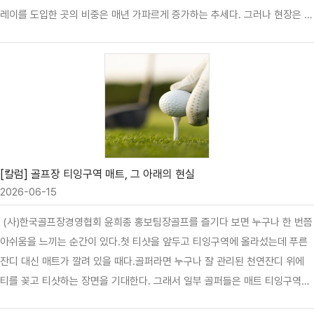
레이를 도입한 곳의 비중은 매년 가파르게 증가하는 추세다. 그러나 현장은 어
수선하기만 하다. 많은 골프장들이 변화하는 환경에 맞춰 셀프플레이를 급하
게 도입했으나, 진행 통제의 어려움, 지연 플레이, 안전사고 등 여러가지 성장
통을 겪고 있다. 캐디가 함께하는 골프 문화에 익숙해져 있던 한국 골퍼들에
게 카트 운전부터 거리측정, 클럽 선택과 그린 보수까지 도맡아야 하는 셀프플
레이는 몸에 맞지 않는 옷처럼 어색하기만 하다. 모 골프 담당 기자는 이에
대해 “현재 한국의 셀프플레이는 인식과 인프라의 준비가 없는 상태에서 캐디
만 없앤 격”이라며, “시스템의 정비 없이는 팀 간 간격이 무너지고 골프장 전
체의 회전율이…
[칼럼] 골프장 티잉구역 매트, 그 아래의 현실
2026-06-15
(사)한국골프장경영협회 윤희종 홍보팀장골프를 즐기다 보면 누구나 한 번쯤
아쉬움을 느끼는 순간이 있다.첫 티샷을 앞두고 티잉구역에 올라섰는데 푸른
잔디 대신 매트가 깔려 있을 때다.골퍼라면 누구나 잘 관리된 천연잔디 위에
티를 꽂고 티샷하는 장면을 기대한다. 그래서 일부 골퍼들은 매트 티잉구역을
보면 실망감을 표현하기도 한다. 최근에는 온라인 커뮤니티와 SNS를 중심으