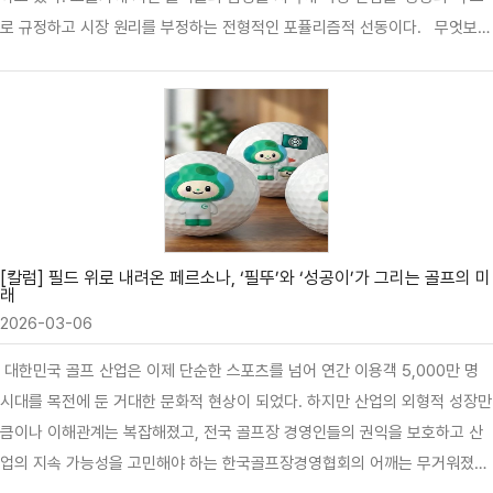
로 규정하고 시장 원리를 부정하는 전형적인 포퓰리즘적 선동이다. 무엇보다
“접대비 세무 처리를 규제해 가격 인하를 유도하자”는 주장은 세법의 기초조
차 망각한 경제적 자해(自害) 행위다. 법인의 접대비 손비 처리는 특정 업종
에 주는 특혜가 아니라, 기업이 영업 활동을 위해 지출한 정당한 비용을 인정
해 주는 조세 원칙이다. 이를 골프 업종에만 차별적으로 적용하라는 것은 헌
법상 평등 원칙에 위배될 뿐만 아니라, 비용 처리가 막힌 기업들이 지출을 줄
이면 그 타격은 골프장의 매출 감소와 경영 악화로 직결된다. 경영이 악화된
골프장이 가격을 내릴 것이라는 기대는 시장의 문법이 아니다. 오히려 서비스
질 저하와 대규모 구…
[칼럼] 필드 위로 내려온 페르소나, ‘필뚜’와 ‘성공이’가 그리는 골프의 미
래
2026-03-06
대한민국 골프 산업은 이제 단순한 스포츠를 넘어 연간 이용객 5,000만 명
시대를 목전에 둔 거대한 문화적 현상이 되었다. 하지만 산업의 외형적 성장만
큼이나 이해관계는 복잡해졌고, 전국 골프장 경영인들의 권익을 보호하고 산
업의 지속 가능성을 고민해야 하는 한국골프장경영협회의 어깨는 무거워졌다.