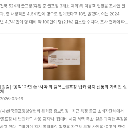
전국 524개 골프장(휴업 중 골프장 3개소 제외)의 이용객 현황을 조사한 결
과, 총 내장객은 4,641만여 명으로 집계됐다고 18일 밝혔다. 이는 2024
년 4,741만여 명 대비 약 100만여 명(2.1%) 감소한 수치다. 조사 결과에 따
르면 회원제 골프장 152개소를 찾은 이용객은 1,457만여 명, 비회원제 372
개소 이용객은 3,184만여 명으로 나타났다. 1홀당 평균 이용객은 4,430명으
로 전년(4,557명) 대비 127명 감소했다. 골프장 유형별 1홀당 평균 이용객은
회원제가 4,199명, 비회원제가 4,544명으로 비회원제…
[칼럼] ‘공익’ 가면 쓴 ‘사익’의 탐욕…골프장 법카 금지 선동의 가려진 실
체
2026-03-16
(사)한국골프장경영협회 윤희종 홍보팀장 최근 특정 골프 소비자단체에서
‘골프장 내 법인카드 사용 금지’나 ‘접대비 세금 혜택 축소’ 같은 과격한 주장을
하고 있다. 고물가에 지친 골퍼들의 감정을 자극해 특정 산업을 ‘공공의 적’으