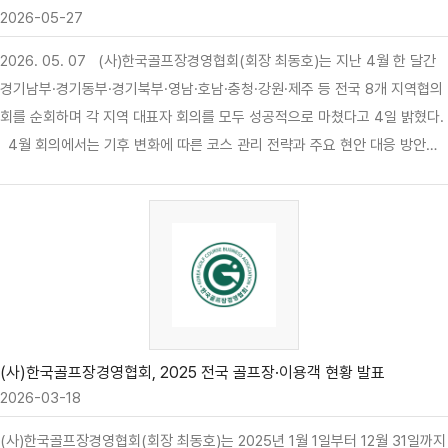
2026-05-27
2026. 05. 07 (사)한국골프장경영협회(회장 최동호)는 지난 4월 한 달간
경기남부·경기동부·경기북부·영남·호남·충청·강원·제주 등 전국 8개 지역협의
회를 순회하며 각 지역 대표자 회의를 모두 성공적으로 마쳤다고 4일 밝혔다.
4월 회의에서는 기후 변화에 따른 코스 관리 전략과 주요 현안 대응 방안을
논의했. 4~5월 잔디 생육 관리 전략, 노란봉투법 및 근로자추정제 대응, 그리
고 협회가 추진 중인 과세·회비·플랫폼 등 3대 구조 전환 과제를 집중적으로
공유했다. 협회는 기상 분석 결과에 따라 올해 4~5월 코스 관리의 핵심을 데
이터 기반의 생육 기반 구축으로 설정했다. 특히 적산온도(GDD) 관리 도입
을 통해 잔디 생육 단계를 과학적으로 예측하고, 단순한 품질 유지보다는 지난
해 폭염 피해를 복구하는 복원 중심의 관리에 주력할 것을 제안했다. 이는 기
습 폭우와 같은 기후 리스크가 상수화된 상황에서 품질보다는 회복력에 집중
하는…
(사)한국골프장경영협회, 2025 전국 골프장·이용객 현황 발표
2026-03-18
(사)한국골프장경영협회(회장 최동호)는 2025년 1월 1일부터 12월 31일까지