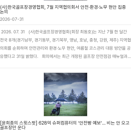
(사)한국골프장경영협회, 7월 지역협의회서 안전·환경·노무 현안 집중
논의
2026-07-31
2026. 07. 31 (사)한국골프장경영협회(회장 최동호)는 지난 7월 한 달간
전국 8개(경기남부, 경기동부, 경기북부, 영남, 호남, 충청, 강원, 제주) 지역협
의회를 순회하며 안전관리와 환경·노무 현안, 여름철 코스관리 대응 방안을 공
유했다고 31일 밝혔다. 회의에서는 최근 개정된 골프장 안전점검 매뉴얼과
산업안전보건 관련 주요 법령을 중심으로 회원사의 대응 방안이 중점적으로
논의됐다. 협회는 고소작업대 사용 시 아웃트리거 설치 등 작업 안전수칙 준수
와 함께 캐디 등 고객응대 근로자에 대한 감정노동 보호조치를 강화할 것을 당
부했다. 또한 개정된 골프장 안전점검 매뉴얼에 따라 경영자와 관리감독자의
안전교육 체계 구축, 위험지역 관리, 카트 안전점검, 캐디 보호조치 등 안전관
리 수준을 한층 강화할 필요가 있다고 설명했다. 아울러 협회는 하절기 환경
오염 특별점검과 관련해 폐수배출시설과 방지시설의 사전 점검…
[윤희종의 스윗스팟] 628억 슈퍼컴퓨터의 ‘안전빵 예보’… 비는 안 오고
골프장만 운다