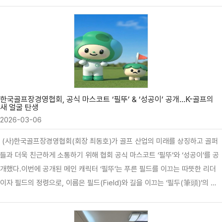
이러한 시점에 협회가 선보인 마스코트 ‘필뚜’와 ‘성공이’는 변화하는 시대에
협회가 대중 및 이해관계자들과 소통하는 방식의 영리한 진화를 보여준다.
현대 마케팅에서 캐릭터는 단순한 시각적 장식이 아니라, 조직이 지향하는 가
치를 살아있는 인격으로 변환한 ‘브랜드 페르소나’다. 경영학자 제니퍼 아커
(Jennifer Aaker)의 ‘브랜드 개성(Brand Personality) 이론’에 따르면, 소
비자는 브랜드가 가진 인간적인 특성에 매력을 느끼고 이를 통해 강력한 정서
적 유대감을 형성한다. 특히 권익단체가 내세우는 정책적 목소리나 규제 개
선에 대한 제언…
한국골프장경영협회, 공식 마스코트 ‘필뚜’ & ‘성공이’ 공개…K-골프의
새 얼굴 탄생
2026-03-06
(사)한국골프장경영협회(회장 최동호)가 골프 산업의 미래를 상징하고 골퍼
들과 더욱 친근하게 소통하기 위해 협회 공식 마스코트 ‘필뚜’와 ‘성공이’를 공
개했다.이번에 공개된 메인 캐릭터 ‘필뚜’는 푸른 필드를 이끄는 따뜻한 리더
이자 필드의 정령으로, 이름은 필드(Field)와 길을 이끄는 ‘필두(筆頭)’의 의
미를 결합해 탄생했다.특히 필뚜의 외형은 골프장을 구성하는 핵심 요소들을
집약해 형상화한 것이 특징이다. 페어웨이와 그린,러프의 푸르름을 담은 몸체