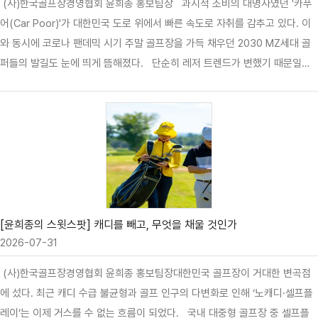
(사)한국골프장경영협회 윤희종 홍보팀장 과시적 소비의 대명사였던 '카푸
어(Car Poor)'가 대한민국 도로 위에서 빠른 속도로 자취를 감추고 있다. 이
와 동시에 코로나 팬데믹 시기 주말 골프장을 가득 채우던 2030 MZ세대 골
퍼들의 발길도 눈에 띄게 뜸해졌다. 단순히 레저 트렌드가 변했기 때문일까?
본질은 훨씬 더 냉혹하다. 자동차라는 '네 바퀴'를 잃어버린 청년들에게, 교외
의 골프장은 더 이상 도달할 수 없는 섬이 되었기 때문이다. 불과 수년 전만
해도 SNS는 무리한 할부로 구입한 수입차 운전대와 필드 위 화려한 골프웨어
를 인증하는 청년들로 넘쳐났다. 그러나 최근 경제 지표는 과시 소비의 종말을
선언하고 있다. 국토교통부 연령별 신차 등록 통계에 따르면, 전체 신차 시장
에서 20대가 차지하는 비중은 2010년 12.1%에서 최근 5.6%까지 수직 하락
하며 역대 최저치를 기록했다. 고금리 장기화와 소…
[윤희종의 스윗스팟] 캐디를 빼고, 무엇을 채울 것인가
2026-07-31
(사)한국골프장경영협회 윤희종 홍보팀장대한민국 골프장이 거대한 변곡점
에 섰다. 최근 캐디 수급 불균형과 골프 인구의 다변화로 인해 ‘노캐디·셀프플
레이’는 이제 거스를 수 없는 흐름이 되었다. 국내 대중형 골프장 중 셀프플