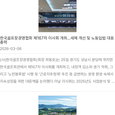
에 벙커와 워터해저드 등 골프 코스의 리스크와 도전 요소를 디자인 모티브로
활용하해 골퍼들이 마주하는 필드의 모든 순간을 상징적으로 표현했다.함께
공개된 ‘성공이’는 ‘목표를 이루도록 돕는 작지만 강한 조력자인 대지의 정령이
다. 필뚜가 필드를 걸으며 길을 만들면, 성공이는 그 길의 끝인 목적지에 머리
위의 깃발을 흔들며 방향을 알려준다. ‘성공은 속도가 아니라 방향’이라는 가
치를 담은 성공이는 결과만큼이나 과정의 소중함을 일깨…
한국골프장경영협회 제167차 이사회 개최…세제 개선 및 노동입법 대응
총력
2026-03-06
(사)한국골프장경영협회(회장 최동호)는 25일 경기도 성남시 분당에 위치한
한국골프회관에서 제167차 이사회를 개최하고, 내장객 감소와 경기 악화, 그
리고 '노란봉투법' 시행 및 '근로자추정제' 추진 등 급변하는 경영 환경 속에서
지속성장을 위한 대응책을 논의했다.이날 이사회는 2025년도 사업분석 및 회
계결산(안)승인의 건과 협회 상근이사 선임(안) 동의의 건을 심의했다. 상근이
사 후보자에는 전문성 강화 측면에서 심규열 한국잔디연구소 소장이 지명돼
이사회 동의를 거쳐 2026년 5월 1일부터 새로운 임기를 시작할 예정이다.또
한 회원제 골프장의 과도한 세 부담 완화방안을 모색하는 전담기구인 ‘재산세