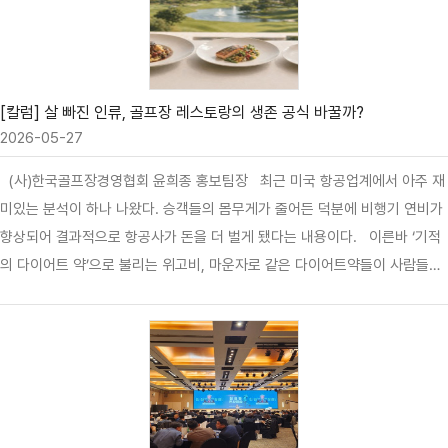
전산 사고를 넘어, 골프산업 전반에 경각심을 던지는 사례가 됐다. 이름과 생
년월일, 전화번호, 이메일, 주소는 물론 일부 아이디와 비밀번호까지 외부로
유출된 정황이 확인됐고, 경찰은 북한 해킹조…
[칼럼] 살 빠진 인류, 골프장 레스토랑의 생존 공식 바꿀까?
2026-05-27
(사)한국골프장경영협회 윤희종 홍보팀장 최근 미국 항공업계에서 아주 재
미있는 분석이 하나 나왔다. 승객들의 몸무게가 줄어든 덕분에 비행기 연비가
향상되어 결과적으로 항공사가 돈을 더 벌게 됐다는 내용이다. 이른바 ‘기적
의 다이어트 약’으로 불리는 위고비, 마운자로 같은 다이어트약들이 사람들의
식사량을 물리적으로 줄여놓으면서, 전혀 상관없어 보이는 항공사의 성적표까
지 바꿔놓고 있는 셈이다. 이 현상이 주는 교훈은 확실하다. 사람들이 먹는
방식이 변하면 비즈니스 공식도 통째로 바뀐다는 사실이다. 그리고 이 변화의
바람은 이제 국내 골프장 레스토랑의 문턱까지 바짝 다가와 있다. 글로벌 트
렌드 분석 기관들은 2026년 현재를 ‘미니어처 포션(Miniature Portions)의
시대’라고 부른다. 이제 소비자들은 커다란 접시에 가득 담긴 음식으로 배를