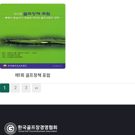
제1회 골프정책 포럼
2
3
1