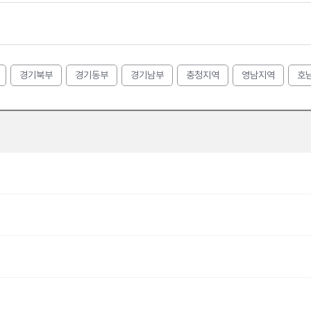
경기북부
경기동부
경기남부
충청지역
영남지역
호