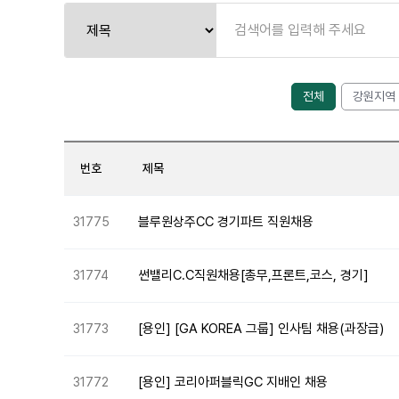
전체
강원지역
번호
제목
블루원상주CC 경기파트 직원채용
31775
썬밸리C.C직원채용[총무,프론트,코스, 경기]
31774
[용인] [GA KOREA 그룹] 인사팀 채용(과장급)
31773
[용인] 코리아퍼블릭GC 지배인 채용
31772