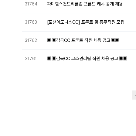
파미힐스컨트리클럽 프론트 케샤 공개 채용
31764
[포천아도니스CC] 프론트 및 총무직원 모집
31763
▣▣감곡CC 프론트 직원 채용 공고▣▣
31762
▣▣감곡CC 코스관리팀 직원 채용 공고▣▣
31761
다음
맨끝