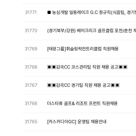
■ 농심개발 일동레이크 G.C 정규직(식음팀, 경기
31771
(경기북부/강원) 베어크리크 골프클럽 포천/춘천 
31770
[태광그룹]휘슬링락컨트리클럽 직원채용
31769
▣▣감곡CC 코스관리팀 직원 채용 공고▣▣
31768
▣▣감곡CC 경기팀 직원 채용 공고▣▣
31767
더스타휴 골프& 리조트 프런트 직원채용
31766
[카스카디아GC] 운영팀 채용안내
31765