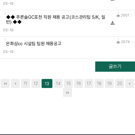
05-19
2901
◆◆ 푸른솔GC포천 직원 채용 공고(코스관리팀 S/K, 일
반) ◆◆
05-19
2974
은화삼cc 시설팀 팀원 채용공고
05-19
글쓰기
11
12
14
15
16
17
18
19
20
13