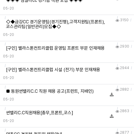
◈◈◈ 샴발라cc 경기팀 직원 모집 ◈◈◈
05-20
3150
◇◆금강CC 경기운영팀(경기진행),고객지원팀(프론트),
코스관리팀(일반관리)모집◆◇
05-20
2930
[구인] 벨라스톤컨트리클럽 운영팀 프론트 부문 인재채용
05-20
2944
[구인] 벨라스톤컨트리클럽 시설 (전기) 부문 인재채용
05-20
2882
■ 동원썬밸리C.C 직원 채용 공고(프런트, 지배인)
05-20
2863
썬밸리C.C직원채용[총무,프론트,코스]
05-20
2877