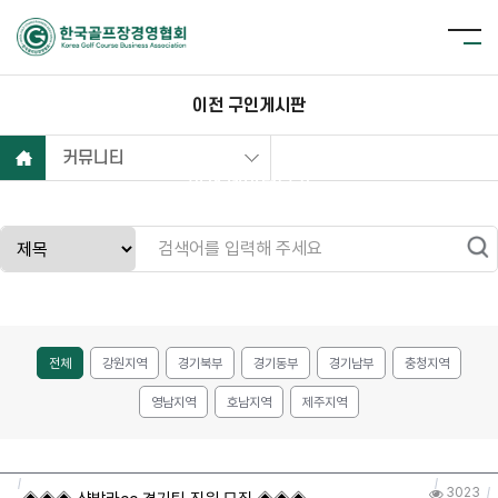
이전 구인게시판
커뮤니티
현재 데이터보기
전체
강원지역
경기북부
경기동부
경기남부
충청지역
영남지역
호남지역
제주지역
3023