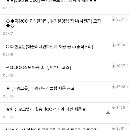
★★[LG그룹 D&O] 곤지암골프클럽 경력직 채용★★
05-17
3071
◇◆금강CC 코스관리팀, 경기운영팀 직원(사원급) 모집
◆◇
05-17
2884
CJ대한통운)해슬리나인브릿지 채용 공고(중식조리)
05-16
2937
썬밸리C.C직원채용[총무,프론트,코스]
05-16
3348
◈ [태광그룹] 태광컨트리클럽 채용 공고
05-16
3429
★원주 오크밸리 월송리CC 경기과 직원 채용★
05-16
3061