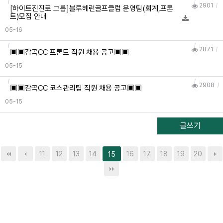
2901
[하이트진진로 그룹]블루헤런골프클럽 운영팀(회계,프론
트)모집 안내
05-16
2871
▣▣감곡CC 프론트 직원 채용 공고▣▣
05-15
2908
▣▣감곡CC 코스관리팀 직원 채용 공고▣▣
05-15
글쓰기
11
12
13
14
16
17
18
19
20
15