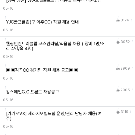
[경북 영천] 영천오펠골프클럽 직종별 정규직 직원모집
05-16
3174
YJC골프클럽(구 여주CC) 직원 채용 안내
05-16
3052
웰링턴컨트리클럽 코스관리팀/식음팀 채용 ( 장비 1명/조
리 4명/홀 4명)
05-16
2909
▣▣감곡CC 경기팀 직원 채용 공고▣▣
05-16
2905
킹스데일G.C 프론트 채용공고
05-16
3119
[카카오VX] 세라지오필드팀 운영/관리 담당자 채용(여
주)
05-16