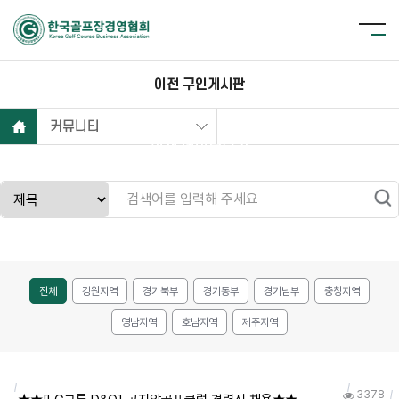
이전 구인게시판
커뮤니티
현재 데이터보기
전체
강원지역
경기북부
경기동부
경기남부
충청지역
영남지역
호남지역
제주지역
3378