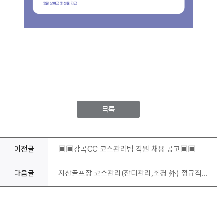
목록
이전글
▣▣감곡CC 코스관리팀 직원 채용 공고▣▣
다음글
지산골프장 코스관리(잔디관리,조경 外) 정규직 채용 공고