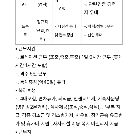
리
-. 관련업종 경력
관리
(경력)
-. S/K
자 우대
정규직
프론
-. 학력/성별 : 무관
-. 내장객 응대
(신입, 경
트
및 접수,정산
-. 신입 우대
력)
▪
근무시간
-. 로테이션 근무 (조출,중출,후출) 1일 9시간 근무 (휴게
시간 1시간 포함)
-. 격주 5일 근무
-. 동계휴장(약40일) 유급
▪
복리후생
-. 4대보험, 연차휴가, 퇴직금, 인센티브제, 기숙사운영
(영업장2분거리), 식사제공(조식,중식,석식), 근무복 지
급, 각종 경조금 및 경조휴가제, 사우회, 장기근속 유급휴
가 및 휴가비 지원 , 자사시설 이용 복지 마일리지 지급
▪
근무지