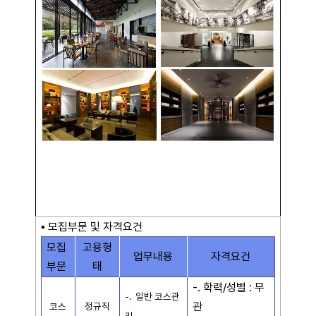
▪
모집부문 및 자격요건
모집
고용형
업무내용
자격요건
부문
태
-. 학력/성별 : 무
-. 일반 코스관
관
코스
정규직